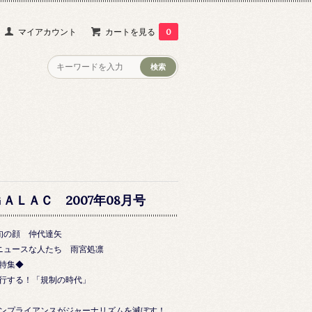
マイアカウント
カートを見る
0
ＧＡＬＡＣ 2007年08月号
旬の顔 仲代達矢
ニュースな人たち 雨宮処凛
特集◆
行する！「規制の時代」
ンプライアンスがジャーナリズムを滅ぼす！