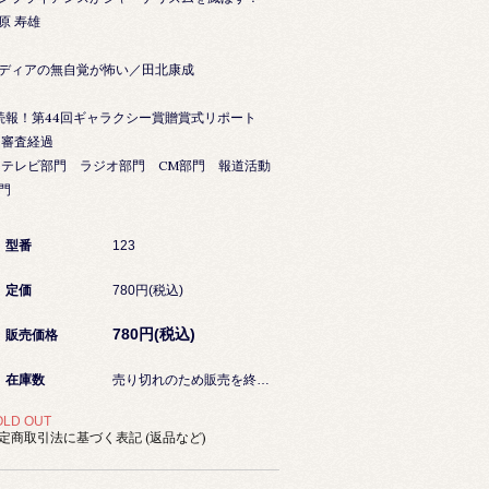
原 寿雄
ディアの無自覚が怖い／田北康成
続報！第44回ギャラクシー賞贈賞式リポート
審査経過
レビ部門 ラジオ部門 CM部門 報道活動
門
型番
123
定価
780円(税込)
780円(税込)
販売価格
在庫数
売り切れのため販売を終了しました
OLD OUT
定商取引法に基づく表記 (返品など)