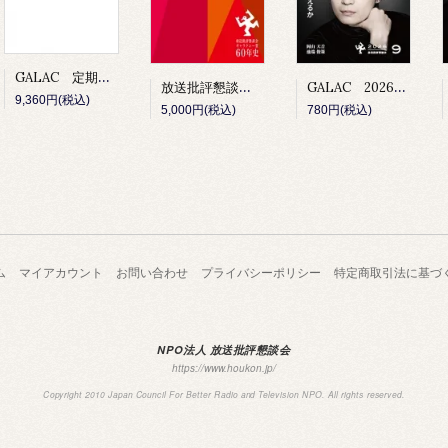
GALAC 定期購読
放送批評懇談会 ギャラクシー賞60年史
GALAC 2026年9月号
9,360円(税込)
5,000円(税込)
780円(税込)
ム
マイアカウント
お問い合わせ
プライバシーポリシー
特定商取引法に基づ
NPO法人 放送批評懇談会
https://www.houkon.jp/
Copyright 2010 Japan Council For Better Radio and Television NPO. All rights reserved.