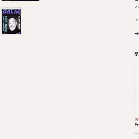
／
メ
●
テ
部
S
特