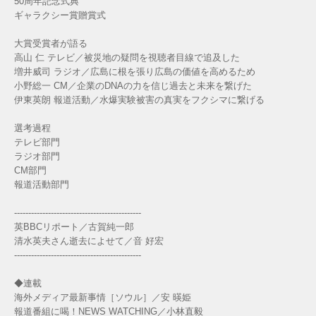
50周年記念式典
ギャラクシー賞贈賞式
大賞受賞者が語る
高山 仁 テレビ／被災地の疑問を視聴者目線で追及した
増井威司 ラジオ／広島に根を張り広島の価値を高めるため
小野総一 CM／企業のDNAの力を信じ過去と未来を繋げた
伊東英朗 報道活動／水爆実験被害の真実をフクシマに繋げる
選考過程
テレビ部門
ラジオ部門
CM部門
報道活動部門
---------------------------------------------
英BBCリポート／古賀純一郎
清水英夫さん逝去によせて／音 好宏
---------------------------------------------
◆連載
海外メディア最新事情［ソウル］／安 暎姫
報道番組に喝！NEWS WATCHING／小林直毅