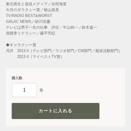
東北再生と放送メディア／矢田海里
今月のダラクシー賞／桧山珠美
TV/RADIO BEST&WORST
GALAC NEWS／砂川浩慶
テレビは男子一生の仕事 評伝・牛山純一／鈴木嘉一
視聴率リテラシー／藤平芳紀
◆ギャラクシー賞
月評 2013.5［テレビ部門／ラジオ部門／CM部門／報道活動部門］
2013.4［マイベストTV賞］
購入数
冊
カートに入れる