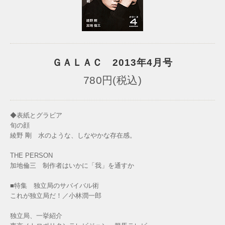
ＧＡＬＡＣ 2013年4月号
780円(税込)
◆表紙とグラビア
旬の顔
綾野 剛 水のような、しなやかな存在感。
THE PERSON
加地倫三 制作者はいかに「我」を通すか
■特集 独立局のサバイバル術
これが独立局だ！／小林潤一郎
独立局、一挙紹介