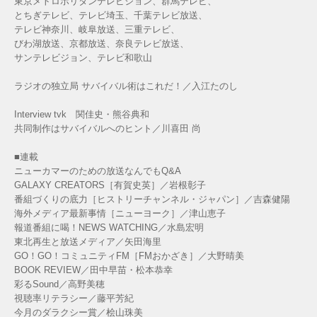
東京メトロポリタンテレビジョン、群馬テレビ、
とちぎテレビ、テレビ埼玉、千葉テレビ放送、
テレビ神奈川、岐阜放送、三重テレビ、
びわ湖放送、京都放送、奈良テレビ放送、
サンテレビジョン、テレビ和歌山
ラジオの独立局 サバイバル術はこれだ！／入江たのし
Interview tvk 関佳史・熊谷典和
共同制作はサバイバルへのヒント／川喜田 尚
■連載
ニューカマーのための放送なんでもQ&A
GALAXY CREATORS［有賀史英］／岩根彰子
番組づくりの底力［ヒストリーチャンネル・ジャパン］／吉森健陽
海外メディア最新事情［ニューヨーク］／津山恵子
報道番組に喝！NEWS WATCHING／水島宏明
東北再生と放送メディア／矢田海里
GO！GO！コミュニティFM［FMおかざき］／大野晴美
BOOK REVIEW／田中早苗・松本恭幸
彩るSound／高野美穂
視聴率リテラシー／藤平芳紀
今月のダラクシー賞／桧山珠美