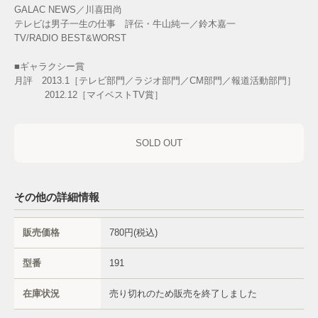
GALAC NEWS／川喜田尚
テレビは男子一生の仕事 評伝・牛山純一／鈴木嘉一
TV/RADIO BEST&WORST
■ギャラクシー賞
月評 2013.1［テレビ部門／ラジオ部門／CM部門／報道活動部門］
2012.12［マイベストTV賞］
SOLD OUT
その他の詳細情報
販売価格
780円(税込)
型番
191
在庫状況
売り切れのため販売を終了しました