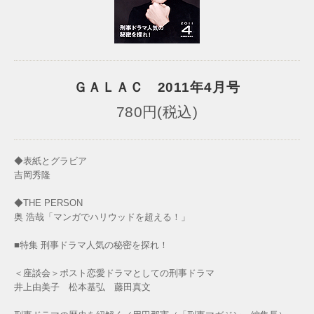
ＧＡＬＡＣ 2011年4月号
780円(税込)
◆表紙とグラビア
吉岡秀隆
◆THE PERSON
奥 浩哉「マンガでハリウッドを超える！」
■特集 刑事ドラマ人気の秘密を探れ！
＜座談会＞ポスト恋愛ドラマとしての刑事ドラマ
井上由美子 松本基弘 藤田真文