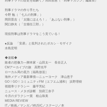
刑事ドラマの歴史を紐解く／用田那憲（「刑事マガジン」編集長）
刑事ドラマの作り手たち
今野 勉（「七人の刑事」）
岡田晋吉（「太陽にほえろ！」「あぶない刑事」）
関口静夫（「古畑任三郎」）
現役刑事は刑事ドラマをこう見ている！
●反論 「安易」と批判されたボカシ・モザイク
水島宏明
◆連載◆
敗者の想像力―脚本家・山田太一 長谷正人
CMアーカイブの旅 高野光平
ローカル局の底力［福島放送］
海外メディア最新事情―ニューヨーク 津山恵子
GO！GO！コミュニティFM［エフエム浦和］ 浜野理樹
視聴率リテラシー 藤平芳紀
ニュース・メタボ診断 別府三奈子
今月のダラクシー賞 桧山珠美
MEDIA REVIEW
IT／映画／マンガ／MUSIC／ステージ／本