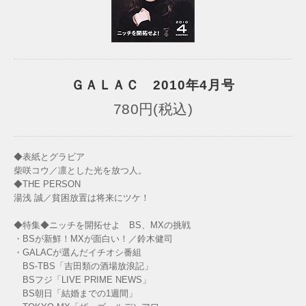
ＧＡＬＡＣ 2010年4月号
780円(税込)
◆表紙とグラビア
柴咲コウ／凛とした光を放つ人。
◆THE PERSON
湯浅 誠／貧困放置は将来にツケ！
◆特集◆ニッチを開拓せよ BS、MXの挑戦
・BSが新鮮！MXが面白い！／鈴木健司
・GALACが選んだイチオシ番組
BS-TBS「吉田類の酒場放浪記」
BSフジ「LIVE PRIME NEWS」
BS朝日「結婚までの1週間」