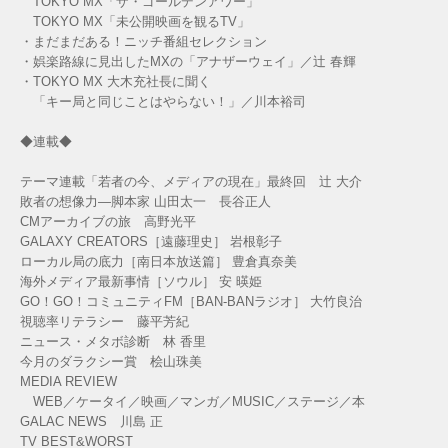
TOKYO MX「ザ・ゴールデンアワー」
TOKYO MX「未公開映画を観るTV」
・まだまだある！ニッチ番組セレクション
・娯楽路線に見出したMXの「アナザーウェイ」／辻 春輝
・TOKYO MX 大木充社長に聞く
「キー局と同じことはやらない！」／川本裕司
◆連載◆
テーマ連載「若者の今、メディアの現在」最終回 辻 大介
敗者の想像力―脚本家 山田太一 長谷正人
CMアーカイブの旅 高野光平
GALAXY CREATORS［遠藤理史］ 岩根彰子
ローカル局の底力［南日本放送篇］ 豊倉真奈美
海外メディア最新事情［ソウル］ 安 暎姫
GO！GO！コミュニティFM［BAN-BANラジオ］ 大竹良治
視聴率リテラシー 藤平芳紀
ニュース・メタボ診断 林 香里
今月のダラクシー賞 桧山珠美
MEDIA REVIEW
WEB／ケータイ／映画／マンガ／MUSIC／ステージ／本
GALAC NEWS 川島 正
TV BEST&WORST