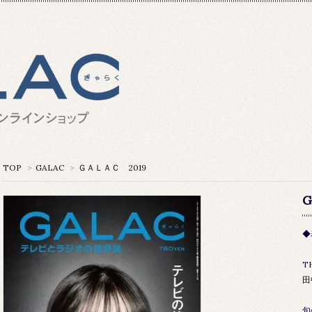
TOP
>
GALAC
>
ＧＡＬＡＣ 2019
G
◆
T
田
旬