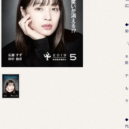
広
◆
笑
「
ネ
田
テ
も
ラ
◆
代