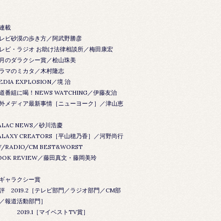
連載
レビ砂漠の歩き方／阿武野勝彦
レビ・ラジオ お助け法律相談所／梅田康宏
月のダラクシー賞／桧山珠美
ラマのミカタ／木村隆志
EDIA EXPLOSION／境 治
道番組に喝！NEWS WATCHING／伊藤友治
外メディア最新事情［ニューヨーク］／津山恵
ALAC NEWS／砂川浩慶
ALAXY CREATORS［平山穂乃香］／河野尚行
V/RADIO/CM BEST&WORST
OOK REVIEW／藤田真文・藤岡美玲
ギャラクシー賞
評 2019.2［テレビ部門／ラジオ部門／CM部
／報道活動部門］
019.1［マイベストTV賞］