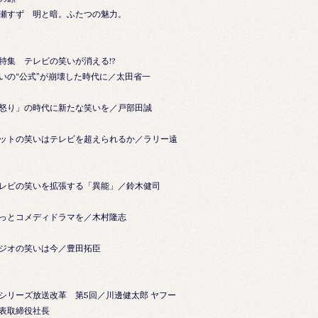
瀬すず 明と暗。ふたつの魅力。
特集 テレビの笑いが消える!?
いの“公式”が崩壊した時代に／太田省一
怒り」の時代に新たな笑いを／戸部田誠
ットの笑いはテレビを超えられるか／ラリー遠
レビの笑いを拡張する「異能」／鈴木健司
っとコメディドラマを／木村隆志
ジオの笑いは今／豊田拓臣
シリーズ放送改革 第5回／川邊健太郎 ヤフー
表取締役社長