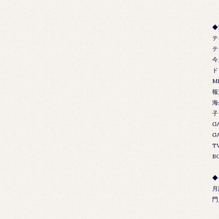
◆
テ
テ
今
ド
M
報
海
子
G
G
T
B
◆
月
門
2