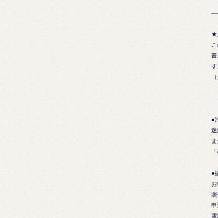
―
★
こ
書
す
（
―
●
迷
ま
「
●
お
照
申
電