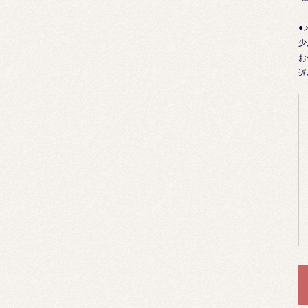
●
少
お
遅