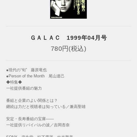
ＧＡＬＡＣ 1999年04月号
780円(税込)
●現代の“旬” 藤原竜也
●Person of the Month 尾山達己
◆特集◆
一社提供番組の魅力
番組と企業のよい関係とは？
継続は力だと視聴者は知っている／兼高聖雄
安定・長寿番組の宝庫――
一社提供リバイバルの波／吉岡杏奈