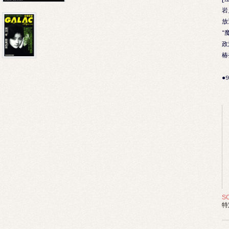
岩
放
“
政
椿
●
／
S
特