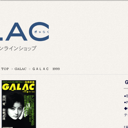
TOP
>
GALAC
>
ＧＡＬＡＣ 1999
●
●
◆
テ
[