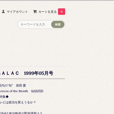
マイアカウント
カートを見る
0
ＧＡＬＡＣ 1999年05月号
現代の“旬” 前田 愛
Person of the Month 仙頭武則
特集◆
レビは政治を変えうるか？
座談会] 政治報道の緊急課題は？