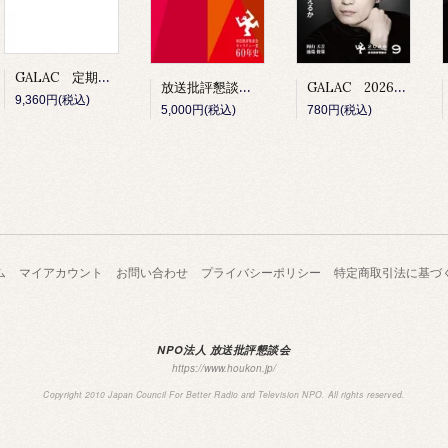
GALAC 定期購読
放送批評懇談会 ギャラクシー賞60年史
GALAC 2026年9月号
9,360円(税込)
5,000円(税込)
780円(税込)
ム
マイアカウント
お問い合わせ
プライバシーポリシー
特定商取引法に基づ
NPO法人 放送批評懇談会
https://www.houkon.jp/
Copyright 2010 Japan Council For Better Radio and Television NPO. All rights reserved.