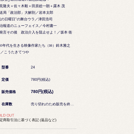
見隆夫＋佐々木毅＋田原総一朗＋露木 茂
送局「政治部」大解剖／岩本太郎
魔の日曜日”の舞台ウラ／津田浩司
治報道のニューフェイス／今村庸一
発言その後 政治介入を阻止せよ！／坂本 衛
90年代を生きる映像作家たち（16）鈴木雅之
こうたきてつや
型番
24
定価
780円(税込)
780円(税込)
販売価格
在庫数
売り切れのため販売を終了しました
OLD OUT
定商取引法に基づく表記 (返品など)