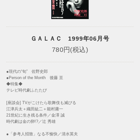
ＧＡＬＡＣ 1999年06月号
780円(税込)
●現代の“旬” 佐野史郎
●Person of the Month 後藤 亘
◆特集◆
テレビ時代劇ふたたび
[座談会] TVがこけたら歌舞伎も滅びる
江津兵太＋織田紘二＋能村庸一
21世紀に生き残る条件／金澤 誠
時代劇は金の卵!?／辻 秀雄
●「参考人招致」なる不愉快／清水英夫