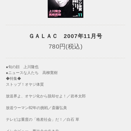
ＧＡＬＡＣ 2007年11月号
780円(税込)
●旬の顔 上川隆也
●ニュースな人たち 高柳寛樹
◆特集◆
ストップ！オヤジ体質
放送界よ、オヤジ化から脱却せよ！／岩本太郎
放送ウーマン82年の挑戦／斎藤弘美
テレビは重度の「格差社会」だ！／白石 草