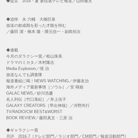
◆提言 2016・夏 参院選テレビ報道／山田健太
◆追悼 永 六輔 大橋巨泉
放送の創成期を彩った才能を悼む
／藤田 潔・橋本 隆・隈元信一・副島恒次
◆連載
今月のダラクシー賞／桧山珠美
ドラマのミカタ／木村隆志
Media Explosion／境 治
放送なんでも調査隊
報道番組に喝！NEWS WATCHING／伊藤友治
海外メディア最新事情［ソウル］／安 暎姫
GALAC NEWS／砂川浩慶
名人列伝［竹口美紀］／井上佳子
GALAXY CREATORS［早出伸哉］／河野尚行
TV/RADIO/CM BEST&WORST
BOOK REVIEW／藤田真文・三原 治
◆ギャラクシー賞
月評 2016.7［テレビ部門／ラジオ部門／CM部門／報道活動部門］