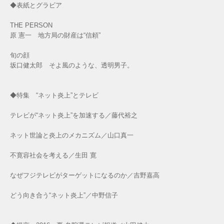
◆表紙とグラビア
THE PERSON
原 憲一 地方局の財産は“信頼”
旬の顔
坂口健太郎 そよ風のような、透明男子。
◆特集 “ネット炎上”とテレビ
テレビが“ネット炎上”を加速する／藤代裕之
ネット世論と炎上のメカニズム／山口真一
不寛容社会を考える／生田 寛
なぜフジテレビがターゲットになるのか／吉野嘉高
どう向き合う“ネット炎上”／中野信子