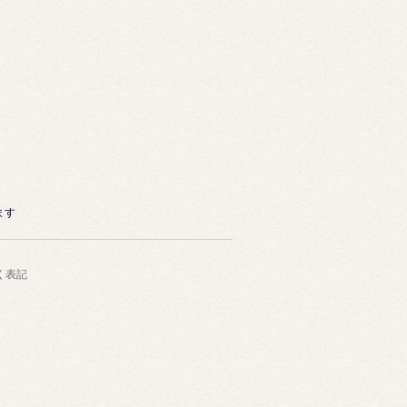
ます
く表記