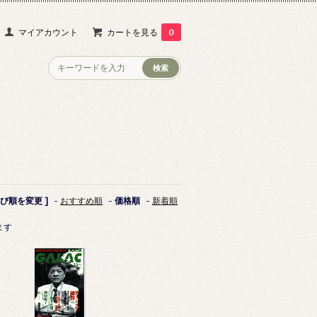
マイアカウント
カートを見る
0
並び順を変更 ]
-
おすすめ順
-
価格順
-
新着順
ます