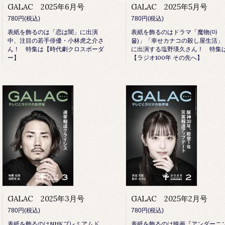
GALAC 2025年6月号
GALAC 2025年5月号
780円(税込)
780円(税込)
表紙を飾るのは「恋は闇」に出演
表紙を飾るのはドラマ「魔物(마
中、注目の若手俳優・小林虎之介さ
물)」「幸せカナコの殺し屋生活」
ん！ 特集は【時代劇クロスボーダ
に出演する塩野瑛久さん！ 特集
ー】
【ラジオ100年 その先へ】
GALAC 2025年3月号
GALAC 2025年2月号
780円(税込)
780円(税込)
表紙を飾るのはNHKプレミアムド
表紙を飾るのは映画『アンダーニ