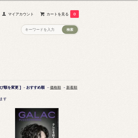
マイアカウント
カートを見る
0
並び順を変更 ]
-
おすすめ順
-
価格順
-
新着順
います