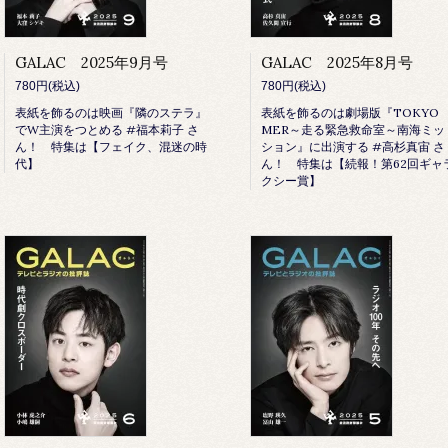
GALAC 2025年9月号
GALAC 2025年8月号
780円(税込)
780円(税込)
表紙を飾るのは映画『隣のステラ』
表紙を飾るのは劇場版『TOKYO
でW主演をつとめる #福本莉子 さ
MER～走る緊急救命室～南海ミッ
ん！ 特集は【フェイク、混迷の時
ション』に出演する #高杉真宙 さ
代】
ん！ 特集は【続報！第62回ギャ
クシー賞】