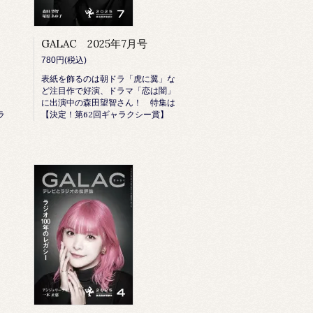
GALAC 2025年7月号
780円(税込)
表紙を飾るのは朝ドラ「虎に翼」な
ど注目作で好演、ドラマ「恋は闇」
に出演中の森田望智さん！ 特集は
ラ
【決定！第62回ギャラクシー賞】